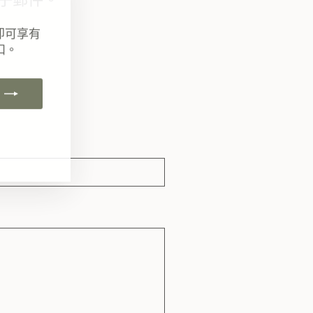
"關
閉
即可享有
(esc)"
扣。
k
ube
interest