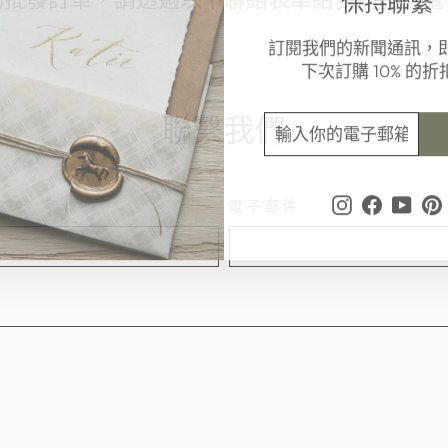
訂閱我們的新聞通訊，
下次訂購 10% 的折
輸
訂
聯繫我們
入
閱
你
的
電
Instagram
Faceboo
YouT
P
電子郵件
子
郵
箱