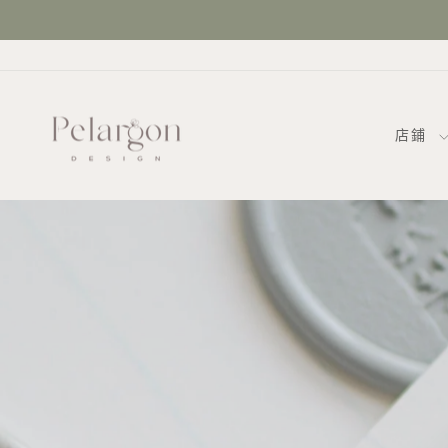
跳
到
內
容
店鋪