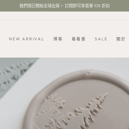
我們現已開始全球出貨 ✨ 訂閱即可享首單 10% 折扣
暫
停
幻
燈
片
NEW ARRIVAL
博客
看看書
SALE
關於