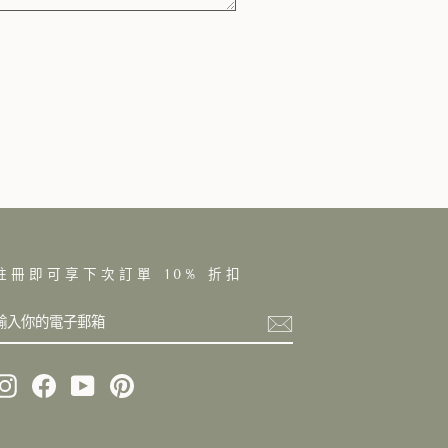
註冊即可享下次訂單 10% 折扣
輸
訂
入
閱
你
的
電
Instagram
Facebook
YouTube
Pinterest
子
郵
箱