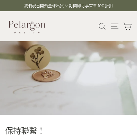
跳
我們現已開始全球出貨 ✨ 訂閱即可享首單 10% 折扣
到
暫
內
停
容
搜索
網站導
大
幻
燈
片
保持聯繫！