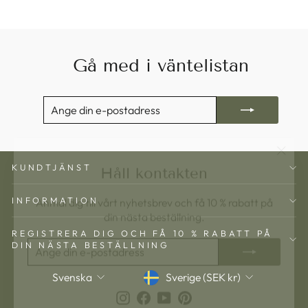
Gå med i väntelistan
ANGE
PRENUMERERA
DIN
E-
POSTADRESS
"Stän
Håll kontakten
KUNDTJÄNST
(esc)"
Anmäl dig till vårt nyhetsbrev och få 10 % rabatt på
INFORMATION
din nästa beställning.
ANGE
PRENUMERERA
REGISTRERA DIG OCH FÅ 10 % RABATT PÅ
DIN
DIN NÄSTA BESTÄLLNING
E-
POSTADRESS
Valuta
Språk
Sverige (SEK kr)
Svenska
Instagram
Facebook
YouTube
Pinterest