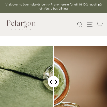
Hoppa
Vi skickar nu över hela världen ✨ Prenumerera för att få 10 % rabatt på
till
din första beställning
Pausa
innehållet
bildspelet
SÖK
WEBBP
V