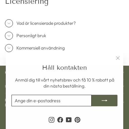
Licensiering
Vad är licensierade produkter?
Personligt bruk
Kommersiell användning
"Stän
Håll kontakten
(esc)"
KUNDTJÄNST
Anmäl dig till vårt nyhetsbrev och få 10 % rabatt på
din nästa beställning.
INFORMATION
ANGE
PRENUMERERA
REGISTRERA DIG OCH FÅ 10 % RABATT PÅ
DIN
DIN NÄSTA BESTÄLLNING
E-
POSTADRESS
Valuta
Språk
Sverige (SEK kr)
Svenska
Instagram
Facebook
YouTube
Pinterest