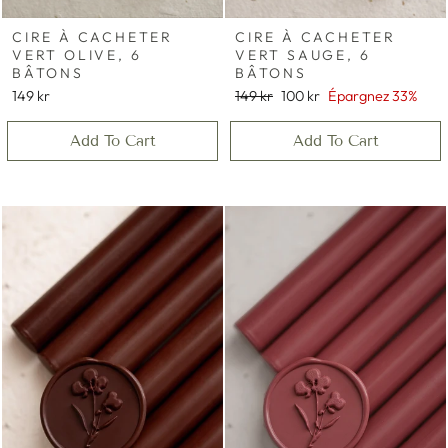
CIRE À CACHETER
CIRE À CACHETER
VERT OLIVE, 6
VERT SAUGE, 6
BÂTONS
BÂTONS
Prix
Prix
149 kr
149 kr
100 kr
Épargnez 33%
régulier
réduit
Add To Cart
Add To Cart