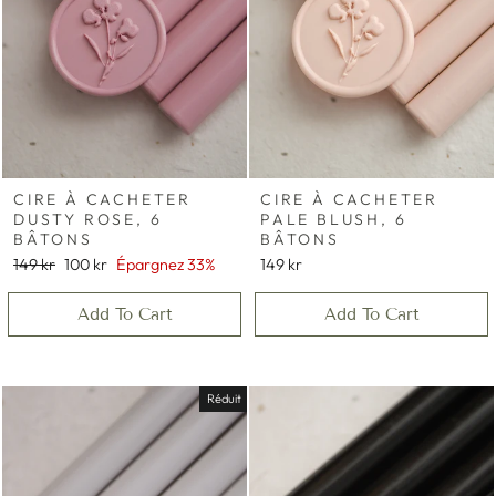
CIRE À CACHETER
CIRE À CACHETER
DUSTY ROSE, 6
PALE BLUSH, 6
BÂTONS
BÂTONS
Prix
Prix
149 kr
100 kr
Épargnez 33%
149 kr
régulier
réduit
Add To Cart
Add To Cart
Réduit