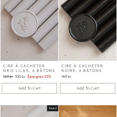
CIRE À CACHETER
CIRE À CACHETER
GRIS LILAS, 6 BÂTONS
NOIRE, 6 BÂTONS
Prix
Prix
149 kr
100 kr
Épargnez 33%
149 kr
régulier
réduit
Add To Cart
Add To Cart
Réduit