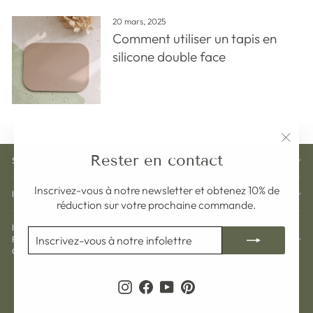
20 mars, 2025
Comment utiliser un tapis en
silicone double face
"Ferm
Rester en contact
SERVICE CLIENT
(Esc)"
Inscrivez-vous à notre newsletter et obtenez 10% de
INFORMATION
réduction sur votre prochaine commande.
INSCRIVEZ-VOUS ET OBTENEZ 10% DE
INSCRIVEZ-
S'INSCRIRE
RÉDUCTION SUR VOTRE PROCHAINE
VOUS
COMMANDE
À
NOTRE
Devise
INFOLETTRE
Langue
Suède (SEK kr)
Français
Instagram
Facebook
YouTube
Pinterest