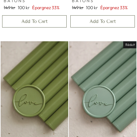
BÂTONS
BÂTONS
Prix
Prix
Prix
Prix
149 kr
100 kr
Épargnez 33%
149 kr
100 kr
Épargnez 33%
régulier
réduit
régulier
réduit
Add To Cart
Add To Cart
Réduit