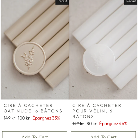
Réduit
Réduit
CIRE À CACHETER
CIRE À CACHETER
OAT NUDE, 6 BÂTONS
POUR VÉLIN, 6
BÂTONS
Prix
Prix
149 kr
100 kr
Épargnez 33%
régulier
réduit
Prix
Prix
149 kr
80 kr
Épargnez 46%
régulier
réduit
Add To Cart
Add To Cart