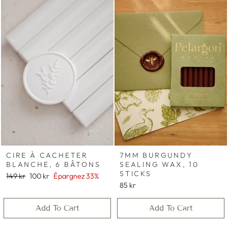
CIRE À CACHETER
7MM BURGUNDY
BLANCHE, 6 BÂTONS
SEALING WAX, 10
STICKS
Prix
Prix
149 kr
100 kr
Épargnez 33%
régulier
réduit
85 kr
Add To Cart
Add To Cart