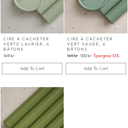
CIRE À CACHETER
CIRE À CACHETER
VERTE LAURIER, 6
VERT SAUGE, 6
BÂTONS
BÂTONS
Prix
Prix
149 kr
149 kr
100 kr
Épargnez 33%
régulier
réduit
Add To Cart
Add To Cart