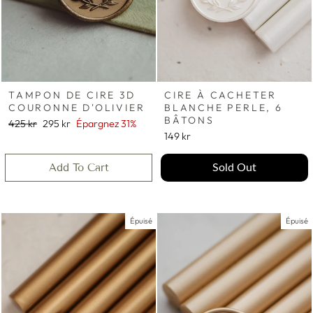
TAMPON DE CIRE 3D
CIRE À CACHETER
COURONNE D'OLIVIER
BLANCHE PERLE, 6
BÂTONS
Prix
Prix
425 kr
295 kr
Épargnez 31%
régulier
réduit
149 kr
Add To Cart
Sold Out
Épuisé
Épuisé