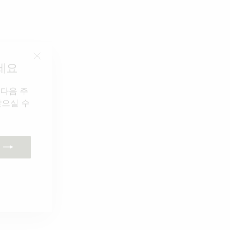
세요
"닫
기
다음 주
(esc)"
받으실 수
k
ube
interest