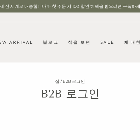
제 전 세계로 배송합니다 ✨ 첫 주문 시 10% 할인 혜택을 받으려면 구독하
슬
라
이
드
쇼
EW ARRIVAL
블로그
책을 보면
SALE
에 대
일
시
중
지
집
/
B2B 로그인
B2B 로그인