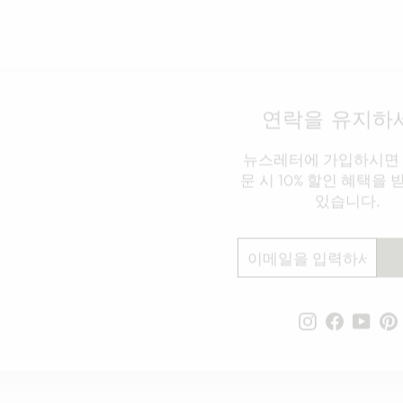
연락을 유지하
뉴스레터에 가입하시면 
문 시 10% 할인 혜택을 
있습니다.
이
구
메
독
일
하
을
다
입
Instagram
Faceboo
YouT
P
력
하
세
요