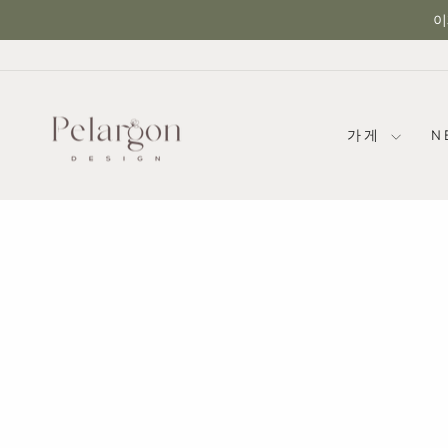
콘
이
텐
츠
로
건
너
가게
N
뛰
기