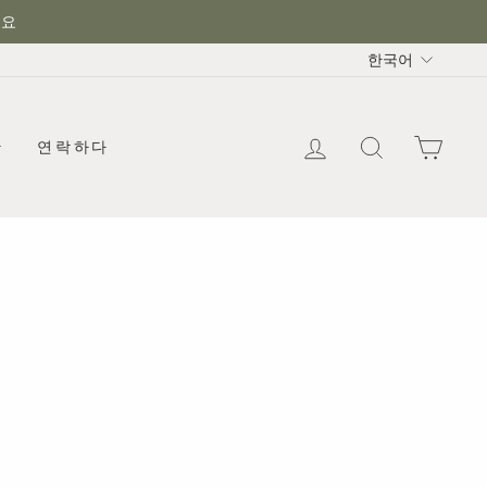
세요
언
한국어
어
로그인
찾다
카트
한
연락하다