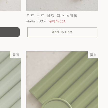
입
오트 누드 실링 왁스 6개입
정
세
149 kr
100 kr
구하다 33%
가
일
가
Add To Cart
격
품절
품절