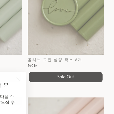
입
올리브 그린 실링 왁스 6개
149 kr
Sold Out
세요
"닫
기
다음 주
(esc)"
판매
받으실 수