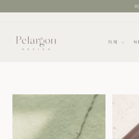
콘
이
텐
츠
로
건
너
가게
N
뛰
기