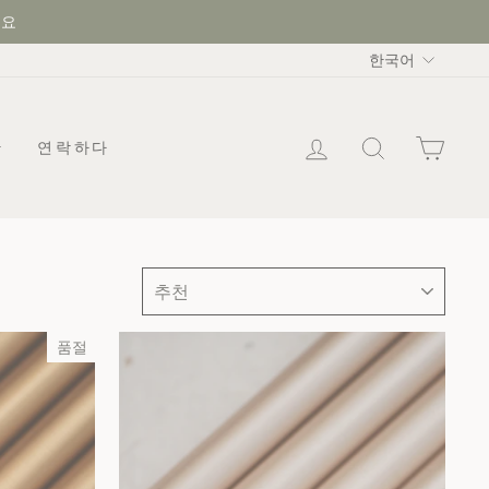
세요
언
한국어
어
로그인
찾다
카트
한
연락하다
종
류
품절