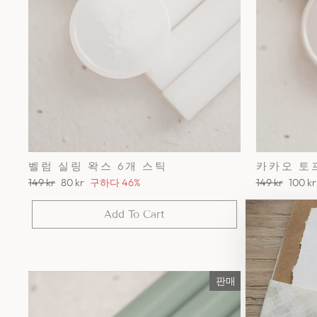
벨럼 실링 왁스 6개 스틱
카카오 토
정
세
정
세
149 kr
80 kr
구하다 46%
149 kr
100 kr
가
일
가
일
가
가
Add To Cart
격
격
판매