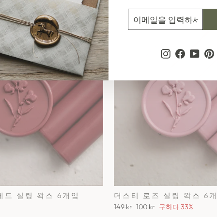
이
구
메
독
일
하
을
다
입
Instagram
Faceboo
YouT
P
력
하
세
요
레드 실링 왁스 6개입
더스티 로즈 실링 왁스 6
정
세
149 kr
100 kr
구하다 33%
가
일