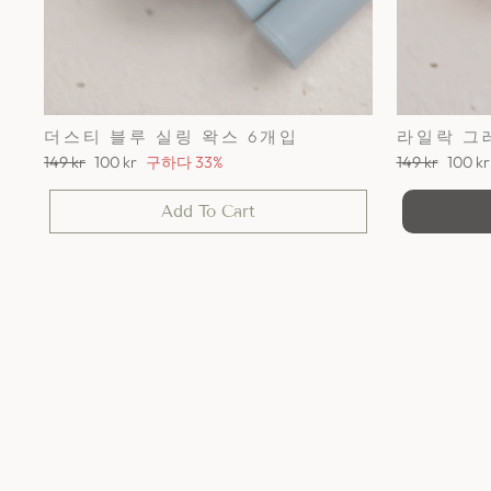
더스티 블루 실링 왁스 6개입
라일락 그
정
세
정
세
149 kr
100 kr
구하다 33%
149 kr
100 kr
가
일
가
일
가
가
Add To Cart
격
격