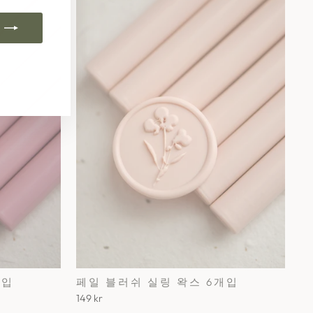
k
ube
interest
개입
페일 블러쉬 실링 왁스 6개입
149 kr