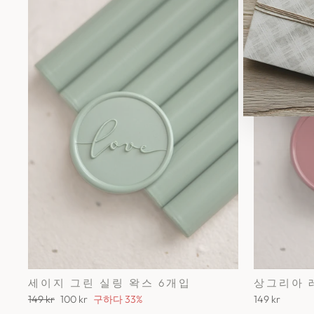
세이지 그린 실링 왁스 6개입
상그리아 
정
세
149 kr
100 kr
구하다 33%
149 kr
가
일