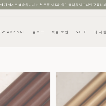
제 전 세계로 배송합니다 ✨ 첫 주문 시 10% 할인 혜택을 받으려면 구독하
슬
라
이
드
쇼
EW ARRIVAL
블로그
책을 보면
SALE
에 대
일
시
중
지