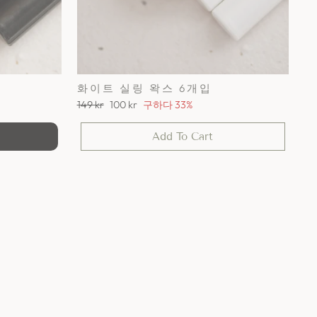
화이트 실링 왁스 6개입
정
세
149 kr
100 kr
구하다 33%
가
일
가
Add To Cart
격