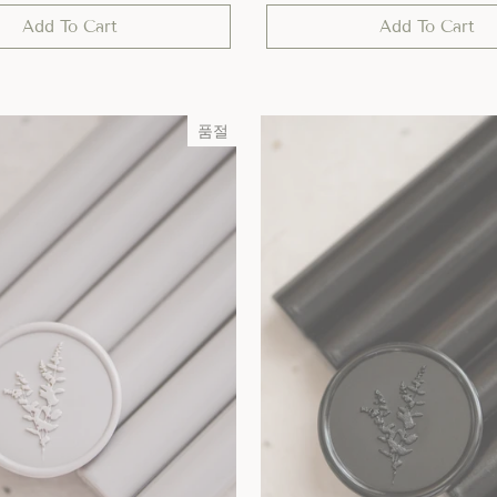
가
Add To Cart
Add To Cart
격
품절