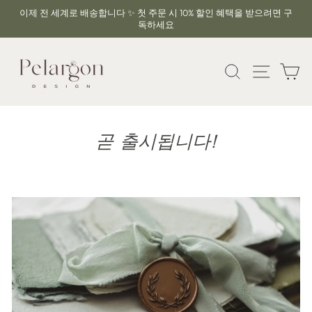
콘
이제 전 세계로 배송합니다 ✨ 첫 주문 시 10% 할인 혜택을 받으려면 구
텐
독하세요
슬
츠
라
로
이
건
찾다
사이트
카
드
너
쇼
뛰
일
기
시
중
곧 출시됩니다!
지