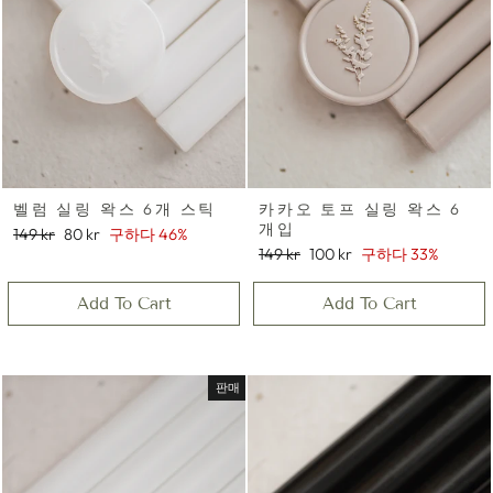
벨럼 실링 왁스 6개 스틱
카카오 토프 실링 왁스 6
개입
정
세
149 kr
80 kr
구하다 46%
가
일
정
세
149 kr
100 kr
구하다 33%
가
가
일
격
가
Add To Cart
Add To Cart
격
판매