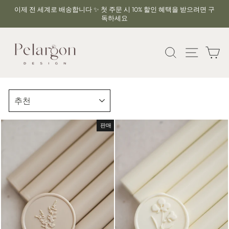
콘
이제 전 세계로 배송합니다 ✨ 첫 주문 시 10% 할인 혜택을 받으려면 구
텐
독하세요
슬
츠
라
로
이
건
찾다
사이트
카
드
너
쇼
뛰
일
기
시
종
중
류
지
판매