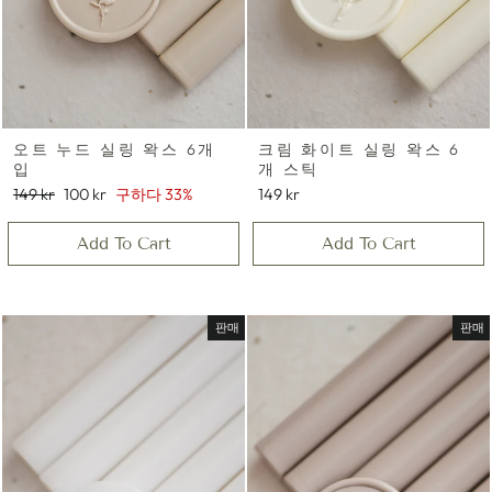
오트 누드 실링 왁스 6개
크림 화이트 실링 왁스 6
입
개 스틱
정
세
149 kr
100 kr
구하다 33%
149 kr
가
일
가
Add To Cart
Add To Cart
격
판매
판매