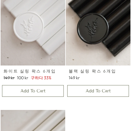
화이트 실링 왁스 6개입
블랙 실링 왁스 6개입
정
세
149 kr
100 kr
구하다 33%
149 kr
가
일
가
Add To Cart
Add To Cart
격