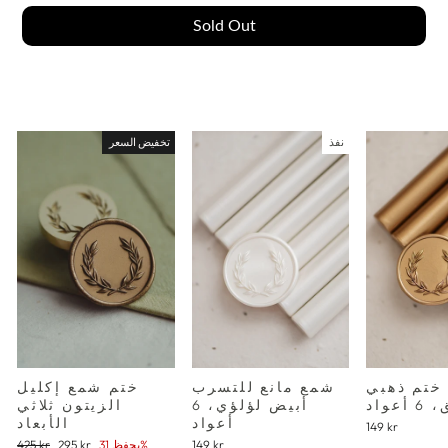
Sold Out
نفذ
تخفيض السعر
ختم ذهبي
شمع مانع للتسرب
ختم شمع إكليل
أعواد
أبيض لؤلؤي، 6
الزيتون ثلاثي
أعواد
الأبعاد
149 kr
سعر
سعر
149 kr
يحفظ 31%
295 kr
425 kr