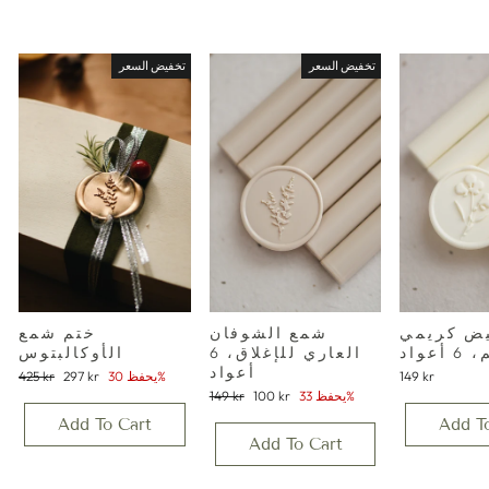
تخفيض السعر
تخفيض السعر
يض كريمي
شمع الشوفان
ختم شمع
أعواد
العاري للإغلاق، 6
الأوكالبتوس
أعواد
سعر
سعر
149 kr
يحفظ 30%
297 kr
425 kr
البيع
عادي
سعر
سعر
يحفظ 33%
100 kr
149 kr
البيع
عادي
Add To Cart
Add T
Add To Cart