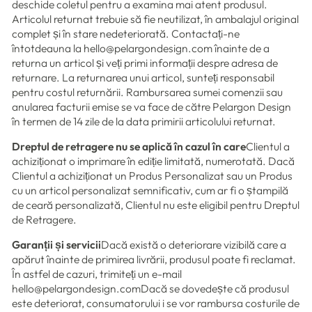
deschide coletul pentru a examina mai atent produsul.
Articolul returnat trebuie să fie neutilizat, în ambalajul original
complet și în stare nedeteriorată. Contactați-ne
întotdeauna la hello@pelargondesign.com înainte de a
returna un articol și veți primi informații despre adresa de
returnare. La returnarea unui articol, sunteți responsabil
pentru costul returnării. Rambursarea sumei comenzii sau
anularea facturii emise se va face de către Pelargon Design
în termen de 14 zile de la data primirii articolului returnat.
Dreptul de retragere nu se aplică în cazul în care
Clientul a
achiziționat o imprimare în ediție limitată, numerotată. Dacă
Clientul a achiziționat un Produs Personalizat sau un Produs
cu un articol personalizat semnificativ, cum ar fi o ștampilă
de ceară personalizată, Clientul nu este eligibil pentru Dreptul
de Retragere.
Garanții și servicii
Dacă există o deteriorare vizibilă care a
apărut înainte de primirea livrării, produsul poate fi reclamat.
În astfel de cazuri, trimiteți un e-mail
hello@pelargondesign.comDacă se dovedește că produsul
este deteriorat, consumatorului i se vor rambursa costurile de