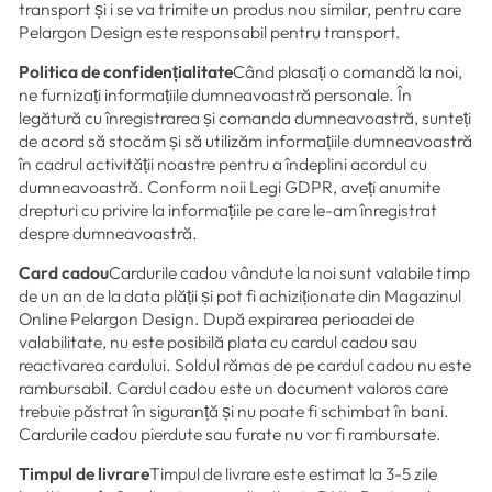
transport și i se va trimite un produs nou similar, pentru care
Pelargon Design este responsabil pentru transport.
Politica de confidențialitate
Când plasați o comandă la noi,
ne furnizați informațiile dumneavoastră personale. În
legătură cu înregistrarea și comanda dumneavoastră, sunteți
de acord să stocăm și să utilizăm informațiile dumneavoastră
în cadrul activității noastre pentru a îndeplini acordul cu
dumneavoastră. Conform noii Legi GDPR, aveți anumite
drepturi cu privire la informațiile pe care le-am înregistrat
despre dumneavoastră.
Card cadou
Cardurile cadou vândute la noi sunt valabile timp
de un an de la data plății și pot fi achiziționate din Magazinul
Online Pelargon Design. După expirarea perioadei de
valabilitate, nu este posibilă plata cu cardul cadou sau
reactivarea cardului. Soldul rămas de pe cardul cadou nu este
rambursabil. Cardul cadou este un document valoros care
trebuie păstrat în siguranță și nu poate fi schimbat în bani.
Cardurile cadou pierdute sau furate nu vor fi rambursate.
Timpul de livrare
Timpul de livrare este estimat la 3-5 zile