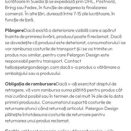
lucrătoare în Suedia și se expediază prin DHL, Postnord,
Bring sau Fedex, în funcție de alegerea la finalizarea
comenzii. În alte țări, durează între 7-15 zile lucrătoare, în
funcție de țară.
Plângere
Dacă există o deteriorare vizibilă care a apărut
înainte de primirea livrării, produsul poate fi reclamat. Dacă
se dovedește că produsul este deteriorat, consumatorului i se
vor rambursa costurile de transport și i se va trimite un
produs nou similar, pentru care Pelargon Design este
responsabil pentru transport. Contact
hello@pelargondesign.com
dacă s-a produs o vătămare a
ambalajului sau a produsului.
Obligația de rambursare
Dacă v-ați exercitat dreptul de
retragere, vă vom rambursa suma plătită pentru produs cât
mai curând posibil sau în termen de cel mult 14 zile de la data
primirii produsului. Consumatorul suportă costurile de
returnare atunci când returnați articolul. Pelargon Design
plătește întotdeauna costurile de returnare pentru
returnarea unui produs reclamat.