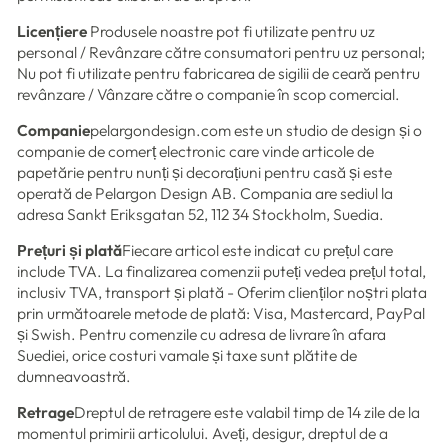
Licențiere
Produsele noastre pot fi utilizate pentru uz
personal / Revânzare către consumatori pentru uz personal;
Nu pot fi utilizate pentru fabricarea de sigilii de ceară pentru
revânzare / Vânzare către o companie în scop comercial.
Companie
pelargondesign.com este un studio de design și o
companie de comerț electronic care vinde articole de
papetărie pentru nunți și decorațiuni pentru casă și este
operată de Pelargon Design AB. Compania are sediul la
adresa Sankt Eriksgatan 52, 112 34 Stockholm, Suedia.
Prețuri și plată
Fiecare articol este indicat cu prețul care
include TVA. La finalizarea comenzii puteți vedea prețul total,
inclusiv TVA, transport și plată - Oferim clienților noștri plata
prin următoarele metode de plată: Visa, Mastercard, PayPal
și Swish. Pentru comenzile cu adresa de livrare în afara
Suediei, orice costuri vamale și taxe sunt plătite de
dumneavoastră.
Retrage
Dreptul de retragere este valabil timp de 14 zile de la
momentul primirii articolului. Aveți, desigur, dreptul de a