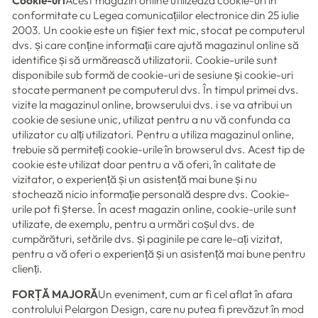
Cookie-uri
Acest magazin online utilizează cookie-uri în
conformitate cu Legea comunicațiilor electronice din 25 iulie
2003. Un cookie este un fișier text mic, stocat pe computerul
dvs. și care conține informații care ajută magazinul online să
identifice și să urmărească utilizatorii. Cookie-urile sunt
disponibile sub formă de cookie-uri de sesiune și cookie-uri
stocate permanent pe computerul dvs. În timpul primei dvs.
vizite la magazinul online, browserului dvs. i se va atribui un
cookie de sesiune unic, utilizat pentru a nu vă confunda ca
utilizator cu alți utilizatori. Pentru a utiliza magazinul online,
trebuie să permiteți cookie-urile în browserul dvs. Acest tip de
cookie este utilizat doar pentru a vă oferi, în calitate de
vizitator, o experiență și un asistență mai bune și nu
stochează nicio informație personală despre dvs. Cookie-
urile pot fi șterse. În acest magazin online, cookie-urile sunt
utilizate, de exemplu, pentru a urmări coșul dvs. de
cumpărături, setările dvs. și paginile pe care le-ați vizitat,
pentru a vă oferi o experiență și un asistență mai bune pentru
clienți.
FORȚĂ MAJORĂ
Un eveniment, cum ar fi cel aflat în afara
controlului Pelargon Design, care nu putea fi prevăzut în mod