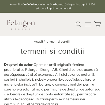
Sari
Acum livrăm în întreaga lume ✨ Abonează-te pentru a primi 10%
la
reducere la prima comandă
Întrerupeți
conținut
prezentarea
de
CĂUTARE
NAVIG
C
diapozitive
Acasă
/
termeni si conditii
termeni si conditii
Drepturi de autor
Opera de artă originală rămâne
proprietatea Pelargon Design AB. Clientul este de acord să
despăgubească și să exonereze Artistul de orice pretenții,
costuri și cheltuieli, inclusiv onorariile avocațiale, datorate
materialelor incluse în lucrare, la cererea clientului, pentru
care nu s-a solicitat nicio permisiune de drepturi de autor sau
o eliberare de drepturi de confidențialitate sau pentru care
utilizările depășesc utilizările permise în temeiul unei
permisiuni sau eliberări de drepturi.