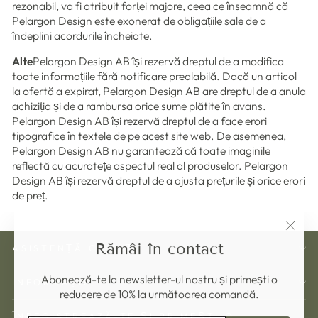
rezonabil, va fi atribuit forței majore, ceea ce înseamnă că
Pelargon Design este exonerat de obligațiile sale de a
îndeplini acordurile încheiate.
Alte
Pelargon Design AB își rezervă dreptul de a modifica
toate informațiile fără notificare prealabilă. Dacă un articol
la ofertă a expirat, Pelargon Design AB are dreptul de a anula
achiziția și de a rambursa orice sume plătite în avans.
Pelargon Design AB își rezervă dreptul de a face erori
tipografice în textele de pe acest site web. De asemenea,
Pelargon Design AB nu garantează că toate imaginile
reflectă cu acuratețe aspectul real al produselor. Pelargon
Design AB își rezervă dreptul de a ajusta prețurile și orice erori
de preț.
"Înch
Rămâi în contact
ASISTENȚĂ CLIENȚI
(esc)"
Abonează-te la newsletter-ul nostru și primești o
INFORMAȚIE
reducere de 10% la următoarea comandă.
ÎNREGISTREAZĂ-TE ȘI PRIMEȘTI O