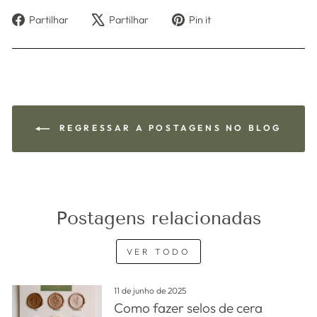
Partilhe
Tuíte
Adicione
Partilhar
Partilhar
Pin it
no
no
no
Facebook
X
Pinterest
REGRESSAR A POSTAGENS NO BLOG
Postagens relacionadas
VER TODO
11 de junho de 2025
Como fazer selos de cera