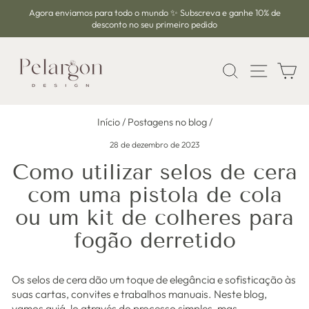
Pular
Agora enviamos para todo o mundo ✨ Subscreva e ganhe 10% de
para
desconto no seu primeiro pedido
slideshow
o
pausa
Conteúdo
PESQUISA
NAVE
C
Início
/
Postagens no blog
/
28 de dezembro de 2023
Como utilizar selos de cera
com uma pistola de cola
ou um kit de colheres para
fogão derretido
Os selos de cera dão um toque de elegância e sofisticação às
suas cartas, convites e trabalhos manuais. Neste blog,
vamos guiá-lo através do processo simples, mas