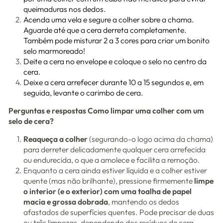
queimaduras nos dedos.
Acenda uma vela e segure a colher sobre a chama.
Aguarde até que a cera derreta completamente.
Também pode misturar 2 a 3 cores para criar um bonito
selo marmoreado!
Deite a cera no envelope e coloque o selo no centro da
cera.
Deixe a cera arrefecer durante 10 a 15 segundos e, em
seguida, levante o carimbo de cera.
Perguntas e respostas Como limpar uma colher com um
selo de cera?
Reaqueça a colher
(segurando-o logo acima da chama)
para derreter delicadamente qualquer cera arrefecida
ou endurecida, o que a amolece e facilita a remoção.
Enquanto a cera ainda estiver líquida e a colher estiver
quente (mas não brilhante), pressione firmemente
limpe
o interior (e o exterior) com uma toalha de papel
macia e grossa dobrada
, mantendo os dedos
afastados de superfícies quentes. Pode precisar de duas
ou três limpezas, dependendo dos resíduos de cera.