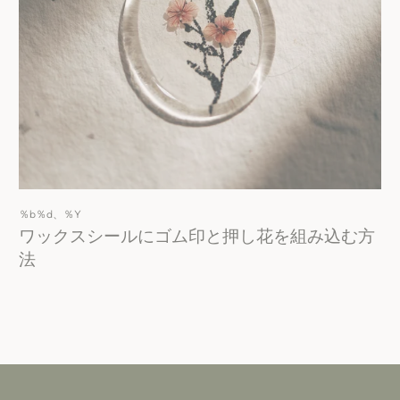
く
だ
さ
い
％b％d、％Y
ワックスシールにゴム印と押し花を組み込む方
法