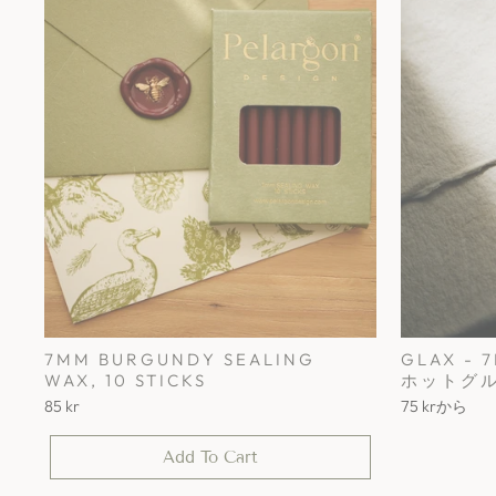
7MM BURGUNDY SEALING
GLAX 
WAX, 10 STICKS
ホットグ
85 kr
75 kr
から
Add To Cart