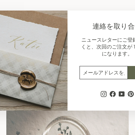
連絡を取り合
ブログ投稿
ニュースレターにご登
くと、次回のご注文が 1
になります。
すべて表示
メ
購
ー
読
ル
す
ア
る
ド
Instagram
Facebo
You
レ
ス
を
入
力
し
て