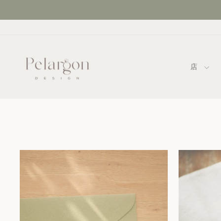
コ
ン
テ
ン
ツ
に
店
ス
キ
ッ
プ