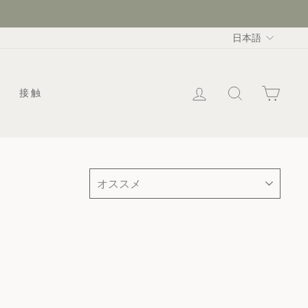
言
日本語
語
ログイン
検索
カー
接触
選
別