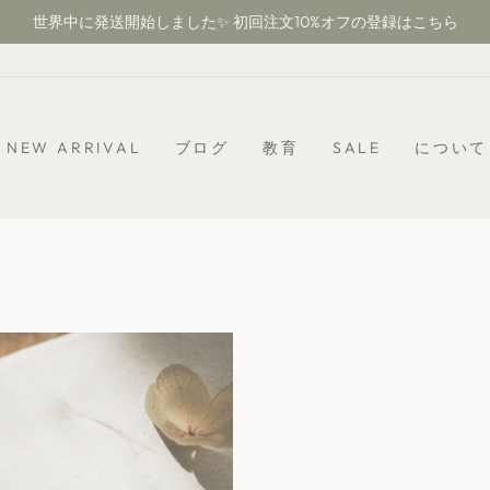
世界中に発送開始しました✨ 初回注文10%オフの登録はこちら
ス
ラ
イ
ド
シ
NEW ARRIVAL
ブログ
教育
SALE
について
ョ
ー
を
一
時
停
止