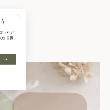
う
"閉
じ
録いただ
る
0% 割引
（esc）"
ok
Tube
Pinterest