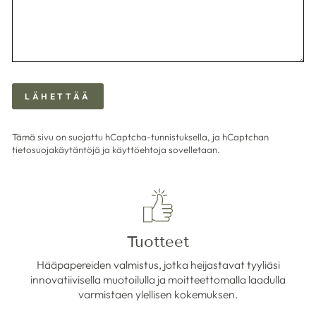
LÄHETTÄÄ
LÄHETTÄÄ
Tämä sivu on suojattu hCaptcha-tunnistuksella, ja hCaptchan
tietosuojakäytäntöjä
ja
käyttöehtoja
sovelletaan.
Tuotteet
Hääpapereiden valmistus, jotka heijastavat tyyliäsi
innovatiivisella muotoilulla ja moitteettomalla laadulla
varmistaen ylellisen kokemuksen.