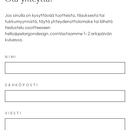
Jos sinulla on kysyttävää tuotteista, tilauksesta tai
tukkumyynnistä, täytä yhteydenottolomake tai lähetä
tiedustelu osoitteeseen
hello@pelargondesign.comVastaamme 1–2 arkipäivän
kuluessa.
NIMI
SÄHKÖPOSTI
VIESTI