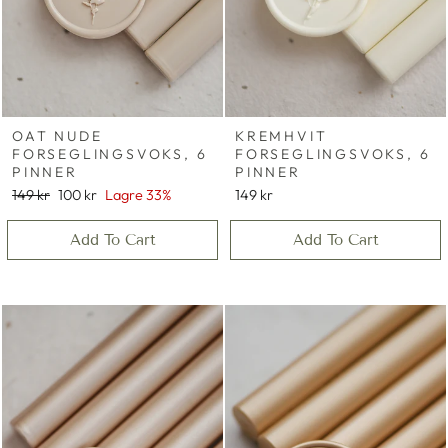
OAT NUDE
KREMHVIT
FORSEGLINGSVOKS, 6
FORSEGLINGSVOKS, 6
PINNER
PINNER
Vanlig
Salgs
149 kr
100 kr
Lagre 33%
149 kr
pris
pris
Add To Cart
Add To Cart