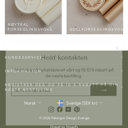
NØYTRAL
FORSEGLINGSVOKS
GULLFORSEGLINGSVOKS
"Lukk
Hold kontakten
(esc)"
KUNDESERVICE
Meld deg på nyhetsbrevet vårt og få 10 % rabatt på
din neste bestilling.
INFORMASJON
SKRIV
ABONNERE
REGISTRER DEG OG FÅ 10 % RABATT PÅ DIN
INN
NESTE BESTILLING
DIN
EMAIL
Valuta
Språk
Sverige (SEK kr)
Norsk
Instagram
Facebook
YouTube
Pinterest
© 2026 Pelargon Design Sverige
Drevet av Shopify